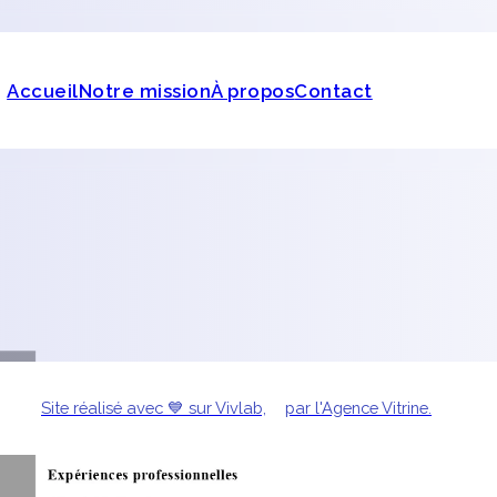
Accueil
Notre mission
À propos
Contact
cherche de talents en CDD, CDI, ou intérim
il expert et humain pour dénicher les talents
ite de vos projets.
Site réalisé avec 💙 sur Vivlab,
par l'Agence Vitrine.