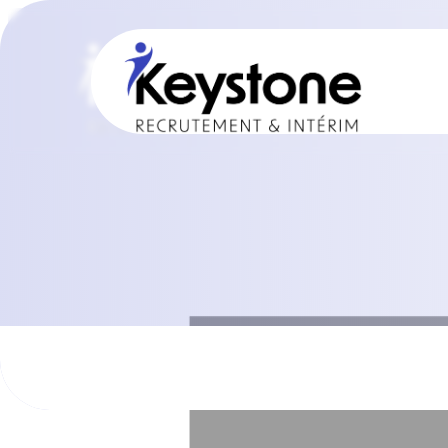
Chez Keystone recrutement, nous simplifions la re
pour les métiers supports. Notre différence ? Un oe
uniques, qui feront toute la différence dans la réuss