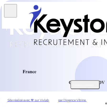
Découvrir les offres
Chez Keystone recrutement, nous simplifions la recherche
de talents en CDD, CDI, ou intérim pour les métiers
supports. Notre différence ? Un oeil expert et humain pour
dénicher les talents uniques, qui feront toute la différence
dans la réussite de vos projets.
mentions légales
Site réalisé avec 💙 sur Vivlab,
par l'Agence Vitrine.